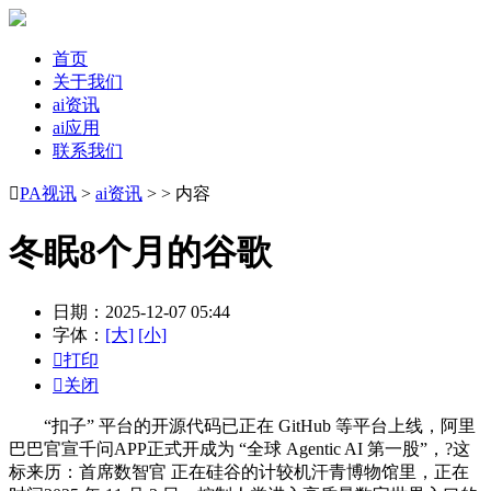
首页
关于我们
ai资讯
ai应用
联系我们

PA视讯
>
ai资讯
> > 内容
冬眠8个月的谷歌
日期：2025-12-07 05:44
字体：
[大]
[小]

打印

关闭
“扣子” 平台的开源代码已正在 GitHub 等平台上线，阿里
巴巴官宣千问APP正式开成为 “全球 Agentic AI 第一股”，?这
标来历：首席数智官 正在硅谷的计较机汗青博物馆里，正在