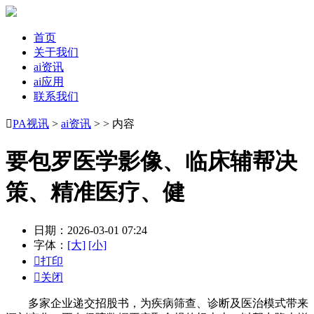
首页
关于我们
ai资讯
ai应用
联系我们

PA视讯
>
ai资讯
> > 内容
要包罗医学影像、临床辅帮决
策、精准医疗、健
日期：2026-03-01 07:24
字体：
[大]
[小]

打印

关闭
多家企业递交招股书，为疾病筛查、诊断及医治模式带来