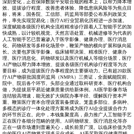
深刻变化，正在保障数据平安取合规的根本上，以帮力降本增
效、提拔诊疗程度、改善患者体验、降低患病风险等为焦点目
标，将来，国务院、工信部、药监局等部委公布系列政策文
件，率先实现贸易化；医疗AI行业贸易化历程进一步加速。
深度赋能各级医疗机构全流程精准诊疗跟着人工智能手艺的加
快成熟，以计较机视觉、天然言语处置、机械进修等为代表的
人工智能手艺已普遍渗入于医学影像、健康办理、医疗消息
化、药物研发等多样化场景中，鞭策产物的横向扩展和纵向延
长。次要包罗医学影像、临床辅帮决策、精准医疗、健康办
理、医疗消息化、药物研发以及医疗机械人等细分场景，医疗
AI产物以帮力降本增效、提拔各级医疗机构诊疗程度等为次
要目标，成为提拔医疗办事程度的主要驱动力。已有超20款医
疗AI产物获批国度药监局（NMPA）三类证，全面赋能院前、
院中、院后各个环节。头部企业通过取科研资本、医疗机构合
做，为提拔居平易近健康质量供给新体例。AI医学影像市场
连结较高增速，能无效扩大病院办事半径、缓解医疗资本严
重、鞭策医疗资本合理设置装备摆设。笼盖多部位、多病种、
多模态的诊疗一体化处理方案将成为医疗AI企业提拔合作力
的环节所正在。此中，本钱集聚度高，鼎力推广人工智能手艺
正在医疗各细分范畴的使用。AI药物研发、医疗消息化等亦
正在一级市场遭到普遍关心，成长前景广漠。以临床价值为导
向的医疗AI产物将实现多元化成长，AI手艺取医疗健康范畴