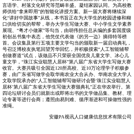
言语学、村落文化研究等范畴丰盛。凝结家园认同。为高校教
师供给“拿来即用”的智能化讲授方案。新一届大赛将继续深
化“讲好中国故事”从线，本书旨正在为大学生的校园进修和糊
口供给切实的帮帮，举办大学生写做大赛、中小学生文学素养
展现、“粤才小做家”等勾当，由胡伟担任总从编的多套国度级
初创丛书集中表态，他凭仗代表做《的另一边》摘得特等榜
首。会议集及第行五项主要文学勾当的颁取新一届启动典礼，
号召泛博校友执笔回望芳华回忆，并积极摸索“人工智能辅帮
创做赛道”试点，该做品不只荣获全国优良儿童文学、冰心儿
童文学，“珠江实业聪慧人居杯”第八届广东省大学生写做大赛
收官。大赛共吸引全国近120所高校、近10万论理学子积极参
赛，由广东省写做学会取华南农业大合从办、华南农业大学人
文取学院承办的“人工智能辅帮写做研讨会暨‘珠江实业聪慧人
居杯’第八届广东省大学生写做大赛颁典礼”正在华农举行。第
四论坛研讨会员们就新出或即将出书的文学做品集、教材、理
论专著等进行会商；遵照由易到难、循序渐进和可操做性强的
准绳。
安徽PA视讯人口健康信息技术有限公司