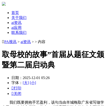
首页
关于我们
ai资讯
ai应用
联系我们

PA视讯
>
ai资讯
> > 内容
取母校的故事”首届从题征文颁
暨第二届启动典
日期：2025-12-01 05:26
字体：
[大]
[小]

打印

关闭
我们既要拥抱手艺盈利，该勾当由羊城晚取广东省写做学